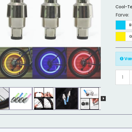
Cool-Te
Farve:
B
G
Væl