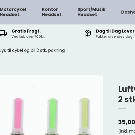
Motorcykel
Kontor
Sport/Musik
Dash
Headset.
Headset
Headset
Gratis Fragt.
Dag til Dag Lever
Ved køb over 700kr.
Pakker afsendes daglig
Lys til cykel og bil 2 stk. pakning.
Luft
2 st
35,0
(inkl. 