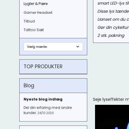
s
mart LED-lys til
Lygter & Pære
Disse lys tænde
Gamer Headset
Uanset om du cyk
Tilbud
Gør din cykeltur
Tattoo Sæt
2 stk. pakning
TOP PRODUKTER
Blog
Seje lyseffekter m
Nyeste blog indlæg
Del din erfaring med andre
kunder.
24/10 2020