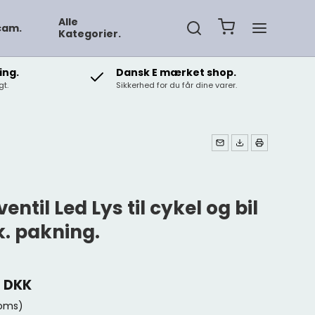
Alle
cam.
Kategorier.
ing.
Dansk E mærket shop.
t.
Sikkerhed for du får dine varer.
ventil Led Lys til cykel og bil
k. pakning.
0 DKK
moms)