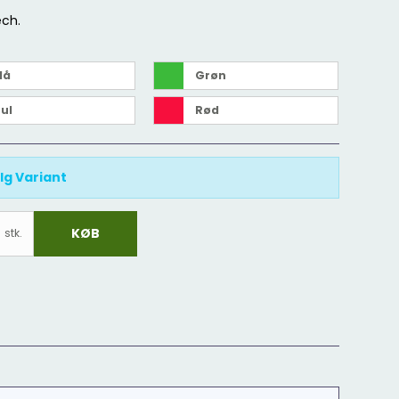
ch.
lå
Grøn
ul
Rød
g Variant
KØB
stk.