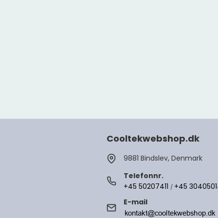
Cooltekwebshop.dk
9881 Bindslev, Denmark
Telefonnr.
+45 50207411
+45 304050
/
E-mail