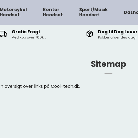
Motorcykel
Kontor
Sport/Musik
Dash
Headset.
Headset
Headset
Gratis Fragt.
Dag til Dag Lever
Ved køb over 700kr.
Pakker afsendes daglig
Sitemap
n oversigt over links på Cool-tech.dk.