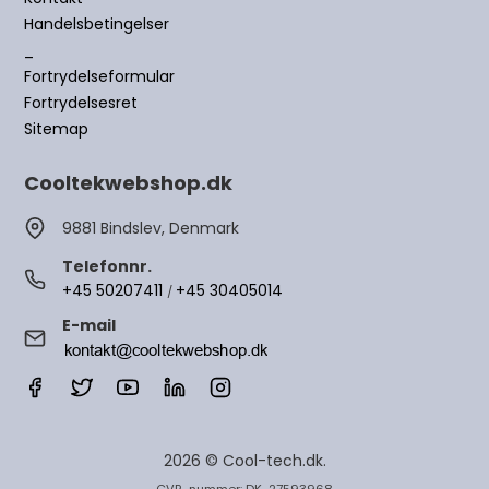
Handelsbetingelser
_
Fortrydelseformular
Fortrydelsesret
Sitemap
Cooltekwebshop.dk
9881 Bindslev, Denmark
Telefonnr.
+45 50207411
+45 30405014
/
E-mail
2026 © Cool-tech.dk.
CVR-nummer: DK-27593968