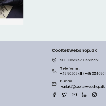
Cooltekwebshop.dk
9881 Bindslev, Denmark
Telefonnr.
+45 50207411
+45 304050
/
E-mail