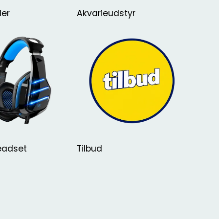
der
Akvarieudstyr
eadset
Tilbud