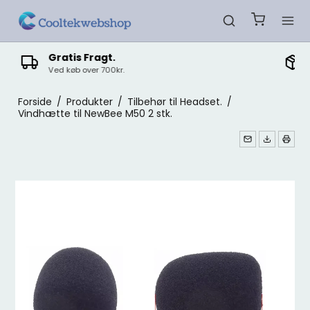
Dag til Dag Levering.
Pakker afsendes dagligt.
Forside
/
Produkter
/
Tilbehør til Headset.
/
Vindhætte til NewBee M50 2 stk.