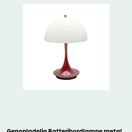
Genopladelig Batteribordlampe metal