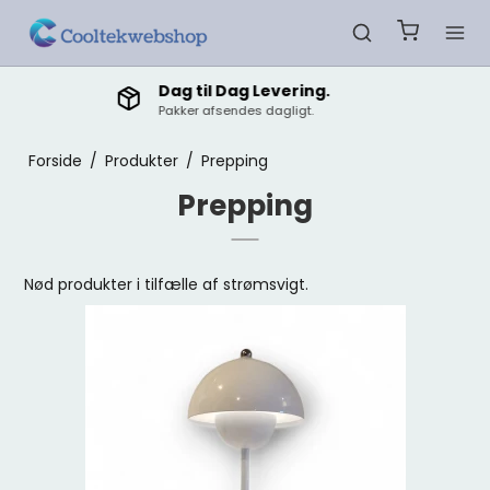
Dansk E mærket shop.
Sikkerhed for du får dine varer.
Forside
/
Produkter
/
Prepping
Prepping
Nød produkter i tilfælle af strømsvigt.